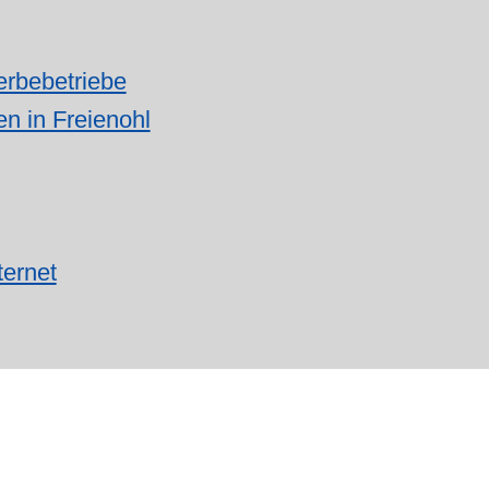
erbebetriebe
n in Freienohl
ternet