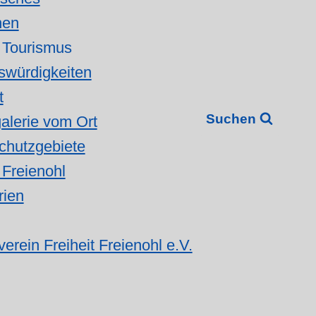
nen
 Tourismus
würdigkeiten
t
Suchen
galerie vom Ort
chutzgebiete
 Freienohl
rien
erein Freiheit Freienohl e.V.