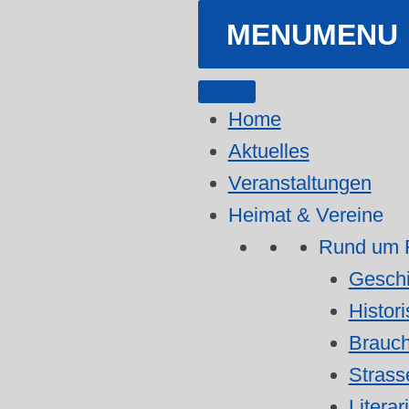
MENU
MENU
Home
Aktuelles
Veranstaltungen
Heimat & Vereine
Rund um F
Geschi
Histor
Brauch
Stras
Literar