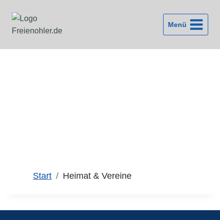
Zum
Inhalt
Menü
springen
Heimat & Vereine
Start
Heimat & Vereine